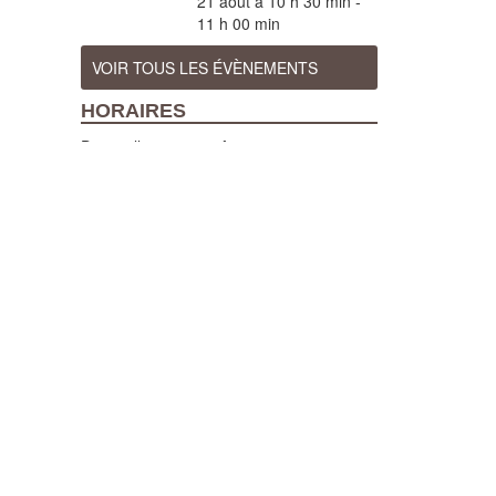
21 août à 10 h 30 min
-
11 h 00 min
VOIR TOUS LES ÉVÈNEMENTS
HORAIRES
Du 7 juillet au 29 août 2026 :
Ouvert tous les jours (sauf pendant les
fêtes d'Orthez), de 10h à 12h et de 14h à
18h, visites guidées tous les jours à
10h30 et 15h (sauf en cas de fortes
chaleurs)
Du 1er avril au 31 octobre 2026 :
Ouvert du mardi au samedi, de 10h à 12h
et de 14h à 18h, visites guidées les mardi,
mercredi, vendredi et samedi à 15h.