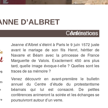
20250619_113633
EANNE D’ALBRET
Conférences
Animations
Jeanne d’Albret s’éteint à Paris le 9 juin 1572 juste
avant le mariage de son fils Henri, héritier de
Navarre et Béarn avec la princesse de France
Marguerite de Valois. Exactement 450 ans plus
tard, quelle image évoque-t-elle ? Quelles sont les
traces de sa mémoire ?
Venez découvrir en avant-première le bulletin
annuel du Centre d’étude du protestantisme
béarnais qui lui est consacré. De petites
conférences animeront la soirée et les échanges se
Plaque indiquant la maison de Jeanne d'Albret
Stil de la justicy deu païs de Bearn (1564)
Jardins de la maison de Jeanne d'Albret
Cour de la maison de Jeanne d'Albret
Façade de la maison Jeanne d'Albret
Etage 1
Etage 2
poursuivront autour d’un verre.
Plaque indiquant la maison de Jeanne d'Albret
Stil de la justicy deu païs de Bearn (1564)
Jardins de la maison de Jeanne d'Albret
Cour de la maison de Jeanne d'Albret
Façade de la maison Jeanne d'Albret