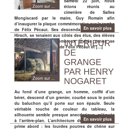
Samedi 22 juin, nous
Zoom sur ...
étions réunis au
cimetière de Salles
Mongiscard par le maire, Guy Romain afin
d’inaugurer la plaque commémorative sur la tombe
En savoir plus
de Félix Pécaut. Ses descendants, dont Martin
Hirsch, se tenaient aux côtés des élus, des élèves
de l’école et des nombreux invités venus se
INTÉRIEUR
remémorer le parcours de Félix Pécaut et […]
DE
GRANGE
PAR HENRY
Zoom sur ...
NOGARET
Au fond d’une grange, un homme, coiffé d’un
béret, descend d’un grenier, courbé sous le poids
du baluchon qu’il porte sur son épaule. Seule
véritable touche de couleur du tableau, la
silhouette semble presque anecdotique, reléguée
En savoir plus
à l’arrière-plan. L’architecture du lieu frappe de
prime abord : les lourdes poutres de chêne sur