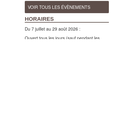
VOIR TOUS LES ÉVÈNEMENTS
HORAIRES
Du 7 juillet au 29 août 2026 :
Ouvert tous les jours (sauf pendant les
fêtes d'Orthez), de 10h à 12h et de 14h à
18h, visites guidées tous les jours à 10h30
et 15h (sauf en cas de fortes chaleurs)
Du 1er avril au 31 octobre 2026 :
Ouvert du mardi au samedi, de 10h à 12h
et de 14h à 18h, visites guidées les mardi,
mercredi, vendredi et samedi à 15h.