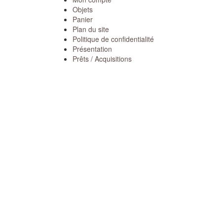
Objets
Panier
Plan du site
Politique de confidentialité
Présentation
Prêts / Acquisitions
Réseau de partenaires
Scolaires
Visiter
Catégories
Catégories
Animations
(
RSS
)
Conférences
(
RSS
)
Expositions
(
RSS
)
Journées du Patrimoine
(
RSS
)
Lettres d'info
(
RSS
)
Nuits des musées
(
RSS
)
Offre d'emploi ou de mission
(
RSS
)
Zoom sur …
(
RSS
)