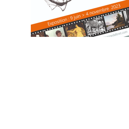
Universités populaires, biographe de nombreu
cercles d’artistes avec lesquels il entretient un
rejoint le socialisme tandis que son expérienc
l’affaire Dreyfus à la Guerre d’Espagne, il v
descendants directs d’Elie Faure, du Musée du 
Musée des Beaux-Arts de Pau, du Musée Despi
présente à Orthez cette pensée originale à
accompagnés d’objets, de mobilier lui ayant app