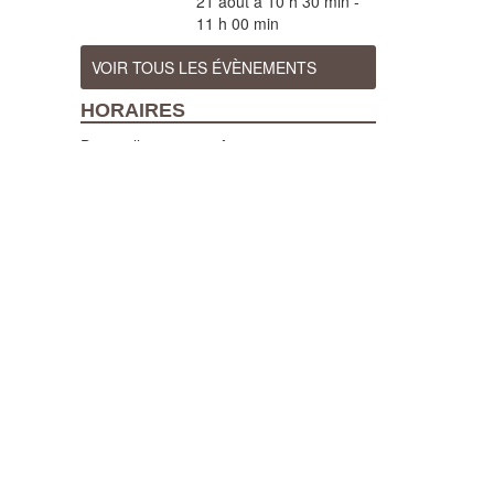
21 août à 10 h 30 min
-
11 h 00 min
VOIR TOUS LES ÉVÈNEMENTS
HORAIRES
Du 7 juillet au 29 août 2026 :
Ouvert tous les jours (sauf pendant les
fêtes d'Orthez), de 10h à 12h et de 14h à
18h, visites guidées tous les jours à
10h30 et 15h (sauf en cas de fortes
chaleurs)
Du 1er avril au 31 octobre 2026 :
Ouvert du mardi au samedi, de 10h à 12h
et de 14h à 18h, visites guidées les mardi,
mercredi, vendredi et samedi à 15h.