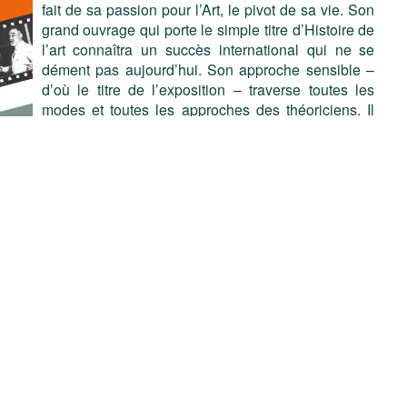
fait de sa passion pour l’Art, le pivot de sa vie. Son
grand ouvrage qui porte le simple titre d’Histoire de
l’art connaîtra un succès international qui ne se
dément pas aujourd’hui. Son approche sensible –
d’où le titre de l’exposition – traverse toutes les
modes et toutes les approches des théoriciens. Il
influencera les artistes du premier 20ème siècle et
plus tard des gens comme André Malraux ou Jean-
Luc Godard qui ouvre son film « Pierrot le fou », sur
une longue citation de son Velasquez.
Médecin et embaumeur sa vie durant, voyageur,
critique d’art inlassable, enseignant dans les
x artistes anciens et contemporains, il évolue dans les
e importante correspondance. D’abord anarchiste libertaire il
e de médecin militaire en fait un pacifiste convaincu. De
it tous les combats de son temps. Grâce aux apports des
Pays foyen à Sainte-Foy-la-Grande, cité où il est né, du
au Wlérick à Mont-de-Marsan, le Musée Jeanne d’Albret
 travers douze panneaux qui racontent son histoire,
artenu, d’œuvres d’art qu’il a aimées, de manuscrits et de