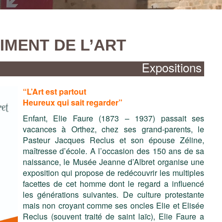
20250619_113633
TIMENT DE L’ART
Expositions
“L’Art est partout
Heureux qui sait regarder”
Enfant, Elie Faure (1873 – 1937) passait ses
vacances à Orthez, chez ses grand-parents, le
Pasteur Jacques Reclus et son épouse Zéline,
maîtresse d’école. A l’occasion des 150 ans de sa
naissance, le Musée Jeanne d’Albret organise une
exposition qui propose de redécouvrir les multiples
facettes de cet homme dont le regard a influencé
les générations suivantes. De culture protestante
Plaque indiquant la maison de Jeanne d'Albret
Stil de la justicy deu païs de Bearn (1564)
Jardins de la maison de Jeanne d'Albret
Cour de la maison de Jeanne d'Albret
Façade de la maison Jeanne d'Albret
Etage 1
Etage 2
mais non croyant comme ses oncles Elie et Elisée
Plaque indiquant la maison de Jeanne d'Albret
Stil de la justicy deu païs de Bearn (1564)
Jardins de la maison de Jeanne d'Albret
Cour de la maison de Jeanne d'Albret
Façade de la maison Jeanne d'Albret
Reclus (souvent traité de saint laïc), Elie Faure a