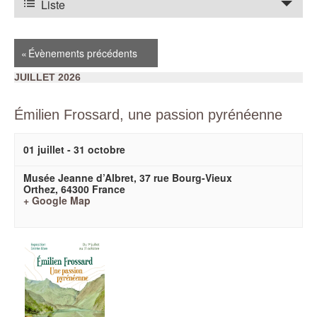
de
Liste
vues
Évènement
«
Évènements précédents
JUILLET 2026
Émilien Frossard, une passion pyrénéenne
01 juillet
-
31 octobre
Musée Jeanne d’Albret,
37 rue Bourg-Vieux
Orthez
,
64300
France
+ Google Map