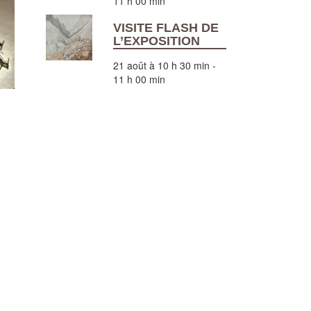
11 h 00 min
VISITE FLASH DE
L’EXPOSITION
21 août à 10 h 30 min
-
11 h 00 min
VOIR TOUS LES ÉVÈNEMENTS
SUIVEZ-NOUS SUR TWITTER
Tweets de @MusJeanneAlbret
RECHERCHER