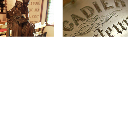
M SUR...
COLLECTION
PACE PRESSE
CONTACT
WSLETTER
HORAIRES :
amps requis