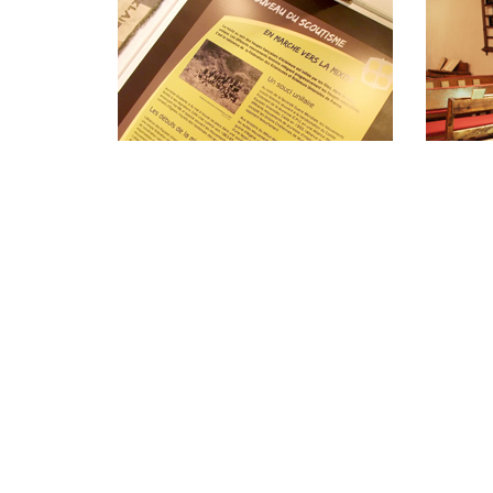
ÉVÉNEMENTS
ZOO
LETTRE D'INFO
ES
MUSÉE JEANNE
NE
D'ALBRET
*
Ch