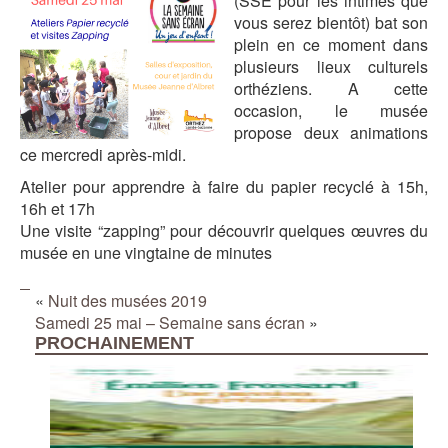
(SSE pour les intimes que
vous serez bientôt) bat son
plein en ce moment dans
plusieurs lieux culturels
orthéziens. A cette
occasion, le musée
propose deux animations
ce mercredi après-midi.
Atelier pour apprendre à faire du papier recyclé à 15h,
16h et 17h
Une visite “zapping” pour découvrir quelques œuvres du
musée en une vingtaine de minutes
«
Nuit des musées 2019
Samedi 25 mai – Semaine sans écran
»
PROCHAINEMENT