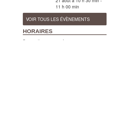
21 août à 10 h 30 min
-
11 h 00 min
VOIR TOUS LES ÉVÈNEMENTS
HORAIRES
Du 7 juillet au 29 août 2026 :
Ouvert tous les jours (sauf pendant les
fêtes d'Orthez), de 10h à 12h et de 14h à
18h, visites guidées tous les jours à
10h30 et 15h (sauf en cas de fortes
chaleurs)
Du 1er avril au 31 octobre 2026 :
Ouvert du mardi au samedi, de 10h à 12h
et de 14h à 18h, visites guidées les mardi,
mercredi, vendredi et samedi à 15h.