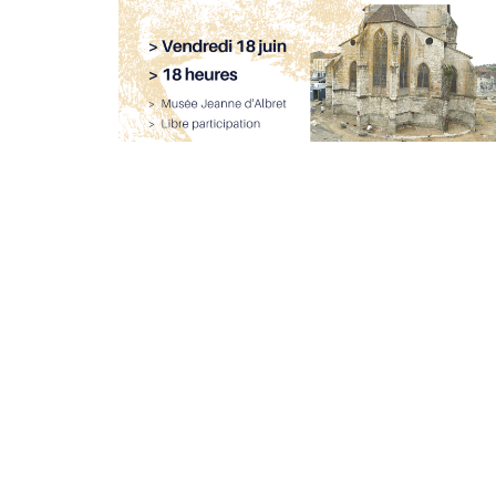
«
Un café avec Bertrand Van Ruymbeke