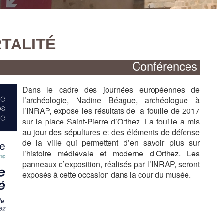
20250619_113633
RTALITÉ
Conférences
Dans le cadre des journées européennes de
l’archéologie, Nadine Béague, archéologue à
l’INRAP, expose les résultats de la fouille de 2017
sur la place Saint-Pierre d’Orthez. La fouille a mis
au jour des sépultures et des éléments de défense
de la ville qui permettent d’en savoir plus sur
l’histoire médiévale et moderne d’Orthez. Les
panneaux d’exposition, réalisés par l’INRAP, seront
exposés à cette occasion dans la cour du musée.
Plaque indiquant la maison de Jeanne d'Albret
Stil de la justicy deu païs de Bearn (1564)
Jardins de la maison de Jeanne d'Albret
Cour de la maison de Jeanne d'Albret
Façade de la maison Jeanne d'Albret
Etage 1
Etage 2
Plaque indiquant la maison de Jeanne d'Albret
Stil de la justicy deu païs de Bearn (1564)
Jardins de la maison de Jeanne d'Albret
Cour de la maison de Jeanne d'Albret
Façade de la maison Jeanne d'Albret