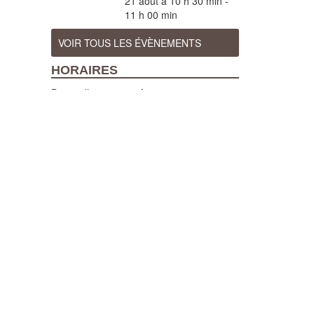
21 août à 10 h 30 min
-
11 h 00 min
VOIR TOUS LES ÉVÈNEMENTS
HORAIRES
Du 7 juillet au 29 août 2026 :
Ouvert tous les jours (sauf pendant les
fêtes d'Orthez), de 10h à 12h et de 14h à
18h, visites guidées tous les jours à
10h30 et 15h (sauf en cas de fortes
chaleurs)
Du 1er avril au 31 octobre 2026 :
Ouvert du mardi au samedi, de 10h à 12h
et de 14h à 18h, visites guidées les mardi,
mercredi, vendredi et samedi à 15h.