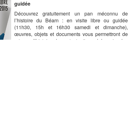
guidée
Découvrez gratuitement un pan méconnu de
l’histoire du Béarn : en visite libre ou guidée
(11h30, 15h et 16h30 samedi et dimanche),
œuvres, objets et documents vous permettront de
retracer l’histoire du protestantisme béarnais, des
origines de la Réforme sous Jeanne d’Albret
jusqu’au début du XXe siècle.
/// Visite thématique “La Maison Jeanne d’Albret,
l’histoire d’une architecture”
Comment ne pas évoquer la Maison Jeanne
d’Albret lorsque l’on parle de patrimoine ?
Construite au XVe siècle, cette noble demeure a
traversé le temps et assuré diverses fonctions. Mais
isir l’histoire architecturale de cette bâtisse, laissez-vous
e. Une balade en extérieur qui vous apprendra à lire les
arler des projets du musée avec à l’appui une petite