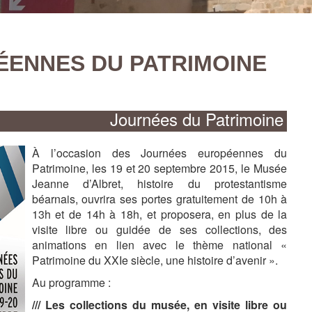
20250619_113633
PÉENNES DU PATRIMOINE
Journées du Patrimoine
À l’occasion des Journées européennes du
Patrimoine, les 19 et 20 septembre 2015, le Musée
Jeanne d’Albret, histoire du protestantisme
béarnais, ouvrira ses portes gratuitement de 10h à
13h et de 14h à 18h, et proposera, en plus de la
visite libre ou guidée de ses collections, des
animations en lien avec le thème national «
Patrimoine du XXIe siècle, une histoire d’avenir ».
Au programme :
Plaque indiquant la maison de Jeanne d'Albret
Stil de la justicy deu païs de Bearn (1564)
Jardins de la maison de Jeanne d'Albret
Cour de la maison de Jeanne d'Albret
Façade de la maison Jeanne d'Albret
Etage 1
Etage 2
Plaque indiquant la maison de Jeanne d'Albret
Stil de la justicy deu païs de Bearn (1564)
Jardins de la maison de Jeanne d'Albret
Cour de la maison de Jeanne d'Albret
Façade de la maison Jeanne d'Albret
/// Les collections du musée, en visite libre ou