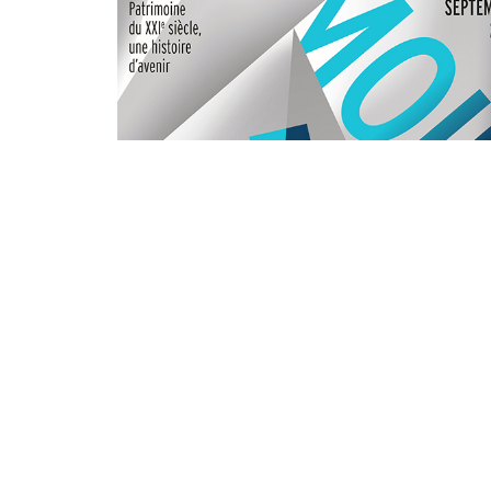
a-t-elle toujours eu cet aspect ? Afin de mieux sa
guider dans la propriété de la reine de Navarr
façades pour en dévoiler les secrets !
Cette visite sera également l’occasion de p
présentation virtuelle.