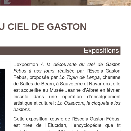
20250619_113633
U CIEL DE GASTON
Expositions
L’exposition
À la découverte du ciel de Gaston
Febus à nos jours
, réalisée par l’Escòla Gaston
Febus, proposée par
Lo Topin de Lenga
, chemine
de Salies-de-Béarn, à Sauveterre et Navarrenx, elle
est accueillie au Musée Jeanne d’Albret en février.
Inscrite dans une opération d’enseignement
artistique et culturel :
Lo Quaucom, la cloqueta e los
bastons.
Cette exposition, œuvre de l’Escòla Gaston Fèbus,
Plaque indiquant la maison de Jeanne d'Albret
Stil de la justicy deu païs de Bearn (1564)
Jardins de la maison de Jeanne d'Albret
Cour de la maison de Jeanne d'Albret
Façade de la maison Jeanne d'Albret
Etage 1
Etage 2
est tirée de l’Elucidari, l’encyclopédie que fit
Plaque indiquant la maison de Jeanne d'Albret
Stil de la justicy deu païs de Bearn (1564)
Jardins de la maison de Jeanne d'Albret
Cour de la maison de Jeanne d'Albret
Façade de la maison Jeanne d'Albret