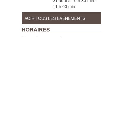
21 août à 10 h 30 min
-
11 h 00 min
VOIR TOUS LES ÉVÈNEMENTS
HORAIRES
Du 7 juillet au 29 août 2026 :
Ouvert tous les jours (sauf pendant les
fêtes d'Orthez), de 10h à 12h et de 14h à
18h, visites guidées tous les jours à
10h30 et 15h (sauf en cas de fortes
chaleurs)
Du 1er avril au 31 octobre 2026 :
Ouvert du mardi au samedi, de 10h à 12h
et de 14h à 18h, visites guidées les mardi,
mercredi, vendredi et samedi à 15h.