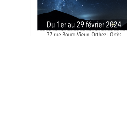
«
Les universités populaires : modernité d’un
modèle ancien