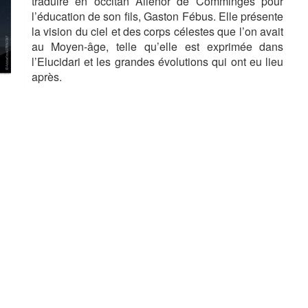
traduire en occitan Aliénor de Comminges pour
l’éducation de son fils, Gaston Fébus. Elle présente
la vision du ciel et des corps célestes que l’on avait
au Moyen-âge, telle qu’elle est exprimée dans
l’Elucidari et les grandes évolutions qui ont eu lieu
après.
Rdv Mardi 6 février pour une double conférence et
le vernissage de l’exposition.
A la Saint-Gaston, le ciel est bon !
»