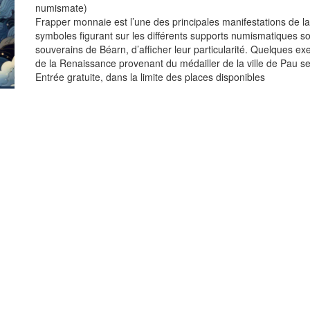
numismate)
Frapper monnaie est l’une des principales manifestations de la 
symboles figurant sur les différents supports numismatiques so
souverains de Béarn, d’afficher leur particularité. Quelques e
de la Renaissance provenant du médailler de la ville de Pau 
Entrée gratuite, dans la limite des places disponibles
DÉTAILS
LIEU
Date :
Musée Jeanne d’Albre
25 mars
37 rue Bourg-Vieux
Heure :
Orthez
,
64300
France
18 h 00 min - 19 h 30 min
+ Google Map
Catégorie d’Évènement:
Animation