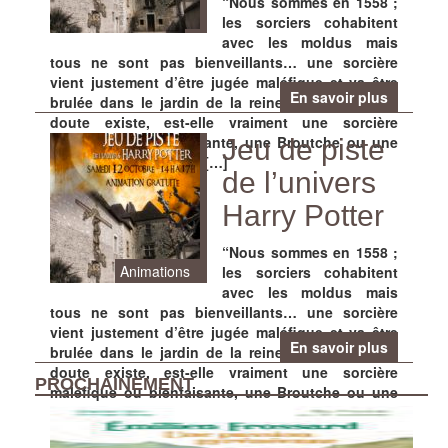
“Nous sommes en 1558 ;
les sorciers cohabitent
avec les moldus mais
tous ne sont pas bienveillants… une sorcière
vient justement d’être jugée maléfique et va être
En savoir plus
brulée dans le jardin de la reine. Cependant, un
doute existe, est-elle vraiment une sorcière
maléfique ou bienfaisante, une Broutche ou une
Jeu de piste
Hada ? Si c’est le cas, […]
de l’univers
Harry Potter
“Nous sommes en 1558 ;
Animations
les sorciers cohabitent
avec les moldus mais
tous ne sont pas bienveillants… une sorcière
vient justement d’être jugée maléfique et va être
En savoir plus
brulée dans le jardin de la reine. Cependant, un
doute existe, est-elle vraiment une sorcière
PROCHAINEMENT
maléfique ou bienfaisante, une Broutche ou une
Hada ? Si c’est le cas, […]