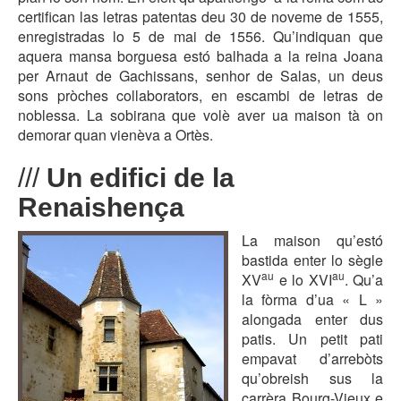
certifican las letras patentas deu 30 de noveme de 1555,
enregistradas lo 5 de mai de 1556. Qu’indiquan que
aquera mansa borguesa estó balhada a la reina Joana
per Arnaut de Gachissans, senhor de Salas, un deus
sons pròches collaborators, en escambi de letras de
noblessa. La sobirana que volè aver ua maison tà on
demorar quan vienèva a Ortès.
///
Un edifici de la
Renaishença
La maison qu’estó
bastida enter lo sègle
au
au
XV
e lo XVI
. Qu’a
la fòrma d’ua « L »
alongada enter dus
patis. Un petit pati
empavat d’arrebòts
qu’obreish sus la
carrèra Bourg-Vieux e