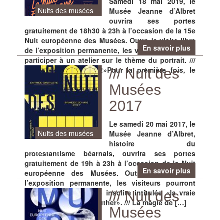
Samedi 18 mai 2019, le
Nuits des musées
Musée Jeanne d’Albret
ouvrira ses portes
gratuitement de 18h30 à 23h à l’occasion de la 15e
Nuit européenne des Musées. Outre la visite libre
En savoir plus
de l’exposition permanente, les visiteurs pourront
participer à un atelier sur le thème du portrait. ///
«La classe, l’oeuvre !»Pour la première fois, le
/// Nuit des
Musée Jeanne […]
Musées
2017
Le samedi 20 mai 2017, le
Nuits des musées
Musée Jeanne d’Albret,
histoire du
protestantisme béarnais, ouvrira ses portes
gratuitement de 19h à 23h à l’occasion de la Nuit
En savoir plus
européenne des Musées. Outre la visite de
l’exposition permanente, les visiteurs pourront
participer à une visite insolite intitulée «la vraie
/// Nuit des
fausse vie de Martin Luther». /// La magie de […]
Musées