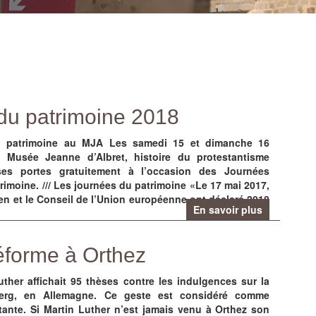
20250619_113633
du patrimoine 2018
du patrimoine au MJA Les samedi 15 et dimanche 16
 Musée Jeanne d’Albret, histoire du protestantisme
 ses portes gratuitement à l’occasion des Journées
imoine. /// Les journées du patrimoine «Le 17 mai 2017,
en et le Conseil de l’Union européenne ont déclaré 2018
En savoir plus
Réforme à Orthez
uther affichait 95 thèses contre les indulgences sur la
Plaque indiquant la maison de Jeanne d'Albret
Stil de la justicy deu païs de Bearn (1564)
Jardins de la maison de Jeanne d'Albret
Cour de la maison de Jeanne d'Albret
Façade de la maison Jeanne d'Albret
Etage 1
Etage 2
berg, en Allemagne. Ce geste est considéré comme
Plaque indiquant la maison de Jeanne d'Albret
Stil de la justicy deu païs de Bearn (1564)
Jardins de la maison de Jeanne d'Albret
Cour de la maison de Jeanne d'Albret
Façade de la maison Jeanne d'Albret
ante. Si Martin Luther n’est jamais venu à Orthez son