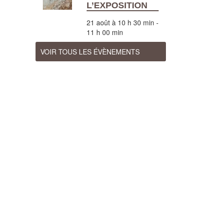
L’EXPOSITION
21 août à 10 h 30 min
-
11 h 00 min
VOIR TOUS LES ÉVÈNEMENTS
HORAIRES
Du 7 juillet au 29 août 2026 :
Ouvert tous les jours (sauf pendant les
fêtes d'Orthez), de 10h à 12h et de 14h à
18h, visites guidées tous les jours à
10h30 et 15h (sauf en cas de fortes
chaleurs)
Du 1er avril au 31 octobre 2026 :
Ouvert du mardi au samedi, de 10h à 12h
et de 14h à 18h, visites guidées les mardi,
mercredi, vendredi et samedi à 15h.