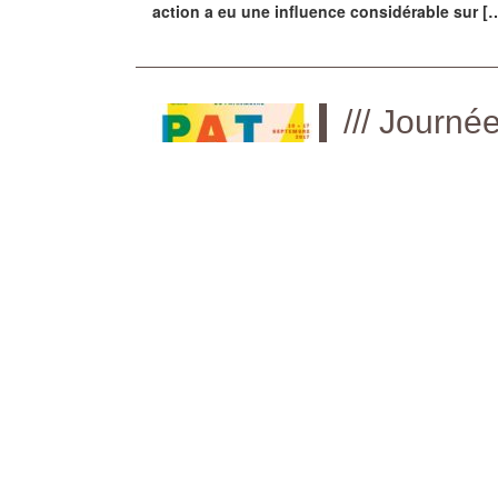
action a eu une influence considérable sur [
/// Journ
Patrimoin
À l’occasion des 
septembre 2017, le
Journées du
béarnais, ouvrira s
Patrimoine
proposera, en plus
exposition temporaire intitulée Les inhumés 
Conférences
/// Les inhumés de la B
En ouverture de l’exposition temporaire
archéologiques préventives du site de la fu
le sujet traité. /// « Morts pour l’Empire » : 
de la future crèche par Christian Scuillier (r